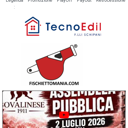
Legenda
Promozione
PlayOff
PayOut
Retrocessione
: