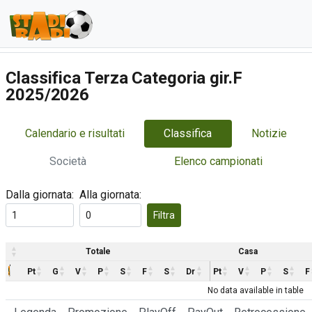
Classifica Terza Categoria gir.F
2025/2026
Calendario e risultati
Classifica
Notizie
Società
Elenco campionati
Dalla giornata:
Alla giornata:
Filtra
Totale
Casa
Pt
G
V
P
S
F
S
Dr
Pt
V
P
S
F
No data available in table