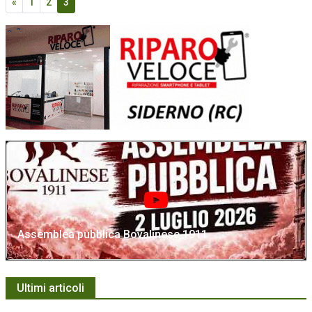
«
1
2
3
Assemblea pubblica Bovalinese 1911
Ultimi articoli