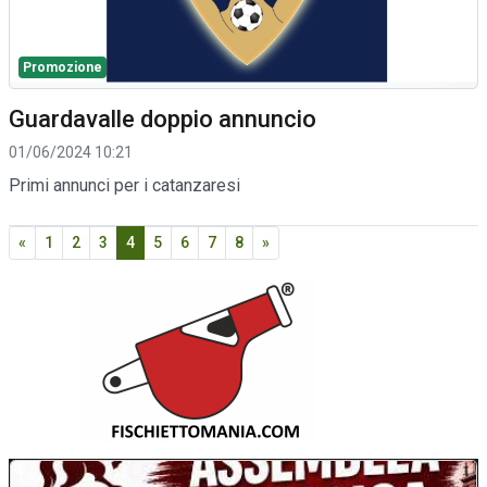
Promozione
Guardavalle doppio annuncio
01/06/2024 10:21
Primi annunci per i catanzaresi
«
1
2
3
4
5
6
7
8
»