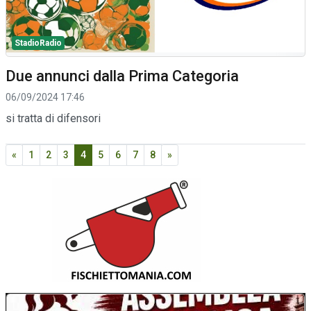
StadioRadio
Due annunci dalla Prima Categoria
06/09/2024 17:46
si tratta di difensori
«
1
2
3
4
5
6
7
8
»