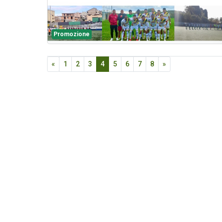
Promozione
«
1
2
3
4
5
6
7
8
»