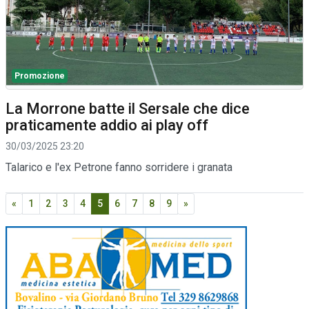
Promozione
La Morrone batte il Sersale che dice
praticamente addio ai play off
30/03/2025 23:20
Talarico e l'ex Petrone fanno sorridere i granata
«
1
2
3
4
5
6
7
8
9
»