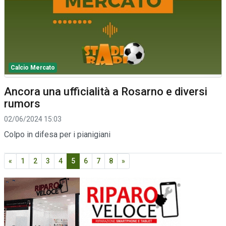
Calcio Mercato
Ancora una ufficialità a Rosarno e diversi
rumors
02/06/2024 15:03
Colpo in difesa per i pianigiani
«
1
2
3
4
5
6
7
8
»