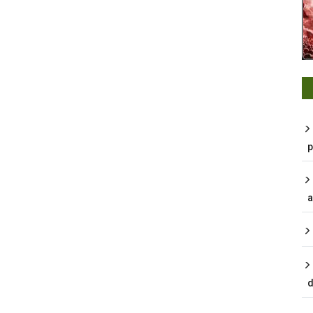
p
a
d