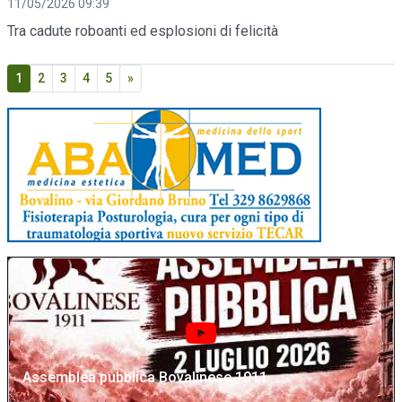
11/05/2026 09:39
Tra cadute roboanti ed esplosioni di felicità
1
2
3
4
5
»
Assemblea pubblica Bovalinese 1911