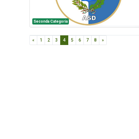
Seconda Categoria
«
1
2
3
4
5
6
7
8
»