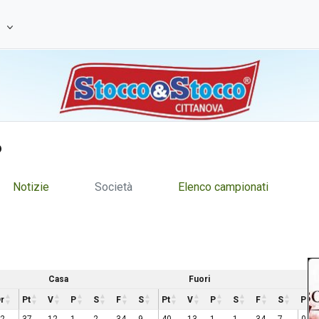
e
6
Notizie
Società
Elenco campionati
Casa
Fuori
r
Pt
V
P
S
F
S
Pt
V
P
S
F
S
P