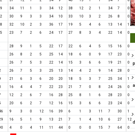
2
37
12
1
2
34
9
40
13
1
1
34
7
0
9
34
11
1
3
34
12
38
12
2
1
34
7
0
2
30
9
3
3
34
10
33
10
3
2
26
8
0
8
32
10
2
3
36
17
19
5
4
6
13
14
1
5
23
7
2
6
24
17
27
8
3
4
22
14
0
28
9
1
5
22
17
22
6
4
5
15
16
0
26
8
2
5
25
14
18
6
0
9
17
23
0
26
7
5
3
22
14
15
3
6
6
19
21
0
p
2
26
7
5
3
25
13
14
4
2
9
14
28
0
9
21
6
3
6
20
20
18
5
3
7
25
34
1
a
3
16
4
4
7
22
23
21
7
0
8
24
26
0
7
12
2
6
7
16
28
25
8
1
6
28
23
0
5
20
6
2
7
12
16
15
3
6
6
23
24
0
46
9
3
0
12
16
39
6
1
3
11
7
30
1
29
16
5
1
9
13
21
7
1
4
10
6
27
12
d
90
4
0
4
11
11
44
0
0
0
15
7
64
0