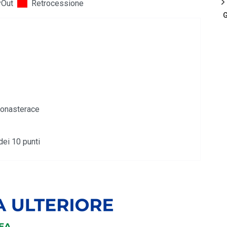
yOut
Retrocessione
G
Monasterace
i 10 punti