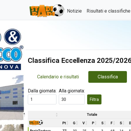
Notizie
Risultati e classifich
Classifica Eccellenza 2025/202
Calendario e risultati
Classifica
Dalla giornata:
Alla giornata:
Filtra
Totale
Pt
G
V
P
S
F
S
D