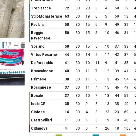
PraiaTortora
77
30
25
2
3
68
16
5
Trebisacce
72
30
23
3
4
68
19
4
StiloMonasterace
63
30
19
6
5
60
18
4
Paolana
50
30
15
6
9
49
31
1
Reggio
50
30
15
5
10
46
31
1
Ravagnese
Soriano
50
30
15
5
10
37
33
4
Virtus Rosarno
44
30
14
2
14
42
37
5
Db Rossoblu
41
30
10
11
9
41
35
6
Brancaleone
40
30
11
7
12
39
41
-
Palmese
38
30
11
6
13
45
54
-
Rossanese
37
30
11
4
15
46
49
-
Bocale
37
30
10
7
13
44
51
-
Isola CR
35
30
9
8
13
35
40
-
Gioiese
14
30
4
3
23
23
69
-
Castrovillari
11
30
6
5
19
19
48
-
Cittanova
4
30
0
4
26
18
108
-