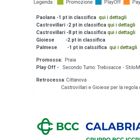
Legenda :
Promozione
PlayOff
Pa
Paolana -1 pt in classifica
qui i dettagli
Castrovillari -2 pt in classifica
qui i dettagli
Castrovillari -8 pt in classifica
qui i dettagli
Gioiese -2 pt in classifica
Palmese -1 pt in calssifica
qui i dettagli
Promossa:
Praia
Play Off -
Secondo Turno: Trebisacce - Stilo
Retrocessa
: Cittanova
Castrovillari e Gioiese per la regola de