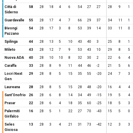
Città di
58
28
18
4
6
54
27
27
28
9
1
Siderno
Guardavalle
55
28
17
4
7
66
29
37
34
11
1
Bivongi
54
28
17
3
8
53
39
14
33
11
0
Pazzano
Spilinga
44
28
13
5
10
43
40
3
25
8
1
Mileto
43
28
12
7
9
53
43
10
29
8
5
Nuova ADA
40
28
10
10
8
32
30
2
22
6
4
Caraffa
33
28
8
9
11
44
46
-2
21
5
6
Locri Next
29
28
8
5
15
35
55
-20
24
7
3
Gen
Laureana
28
28
8
5
15
28
48
-20
16
4
4
Sant'Onofrio
26
28
6
8
14
34
49
-15
19
5
4
Prasar
22
28
6
4
18
35
60
-25
18
5
3
Palermiti
16
28
5
1
22
27
70
-43
15
5
0
Girifalco
Seles
13
28
3
4
21
31
73
-42
12
3
3
Gioiosa