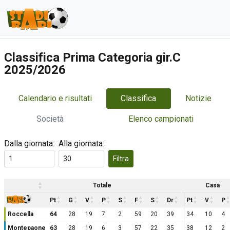
Classifica Prima Categoria gir.C
2025/2026
Calendario e risultati
Classifica
Notizie
Società
Elenco campionati
Dalla giornata:
Alla giornata:
Filtra
Totale
Casa
Pt
G
V
P
S
F
S
Dr
Pt
V
P
Roccella
64
28
19
7
2
59
20
39
34
10
4
Montepaone
63
28
19
6
3
57
22
35
38
12
2