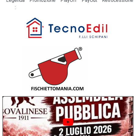
Legenda
Promozione
PlayOff
PayOut
Retrocessione
: