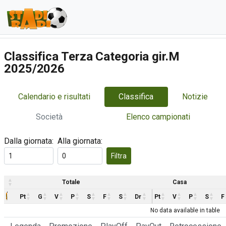
Classifica Terza Categoria gir.M
2025/2026
Calendario e risultati
Classifica
Notizie
Società
Elenco campionati
Dalla giornata:
Alla giornata:
Filtra
Totale
Casa
Pt
G
V
P
S
F
S
Dr
Pt
V
P
S
F
No data available in table