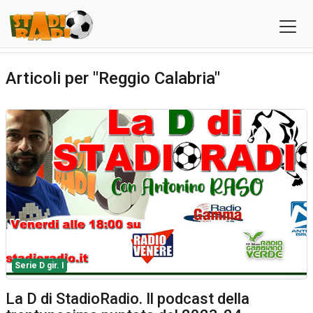
Articoli per "Reggio Calabria"
Serie D gir. I
La D di StadioRadio. Il podcast della