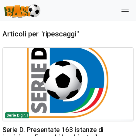
Articoli per "ripescaggi"
Serie D gir. I
Serie D. Presentate 163 istanze di