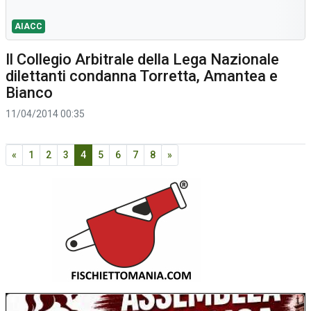
AIACC
Il Collegio Arbitrale della Lega Nazionale
dilettanti condanna Torretta, Amantea e
Bianco
11/04/2014 00:35
«
1
2
3
4
5
6
7
8
»