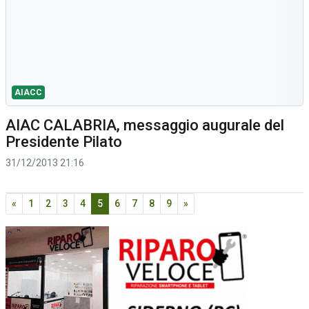
AIACC
AIAC CALABRIA, messaggio augurale del
Presidente Pilato
31/12/2013 21:16
«
1
2
3
4
5
6
7
8
9
»