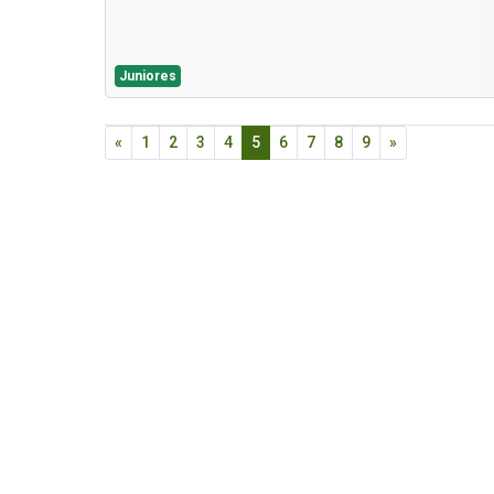
Juniores
«
1
2
3
4
5
6
7
8
9
»