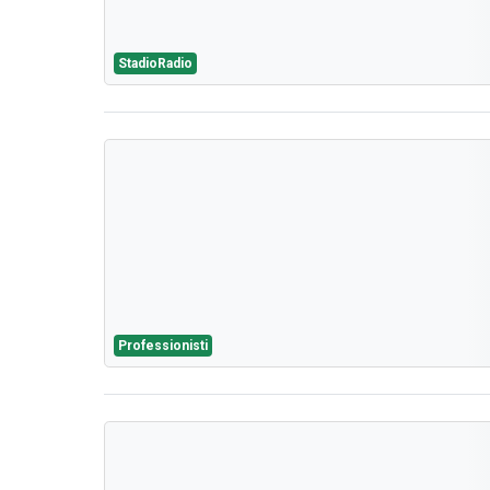
StadioRadio
Professionisti