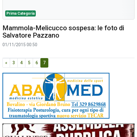
Prima Categoria
Mammola-Melicucco sospesa: le foto di
Salvatore Pazzano
01/11/2015 00:50
«
3
4
5
6
7