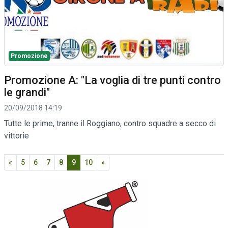
Promozione
Promozione A: "La voglia di tre punti contro
le grandi"
20/09/2018 14:19
Tutte le prime, tranne il Roggiano, contro squadre a secco di
vittorie
«
5
6
7
8
9
10
»