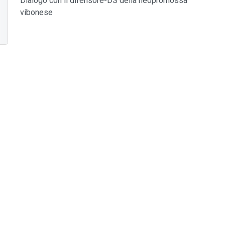
Dialogo con il difensore-DS della neopromossa
vibonese