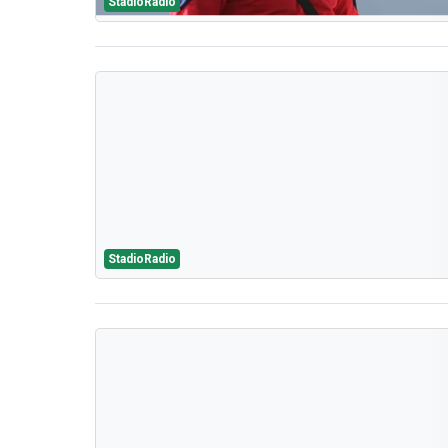
StadioRadio
StadioRadio