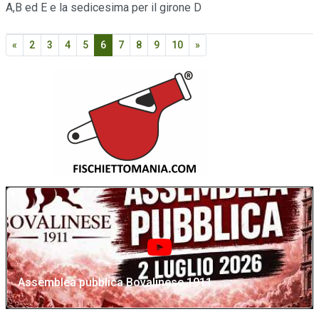
A,B ed E e la sedicesima per il girone D
«
2
3
4
5
6
7
8
9
10
»
Assemblea pubblica Bovalinese 1911