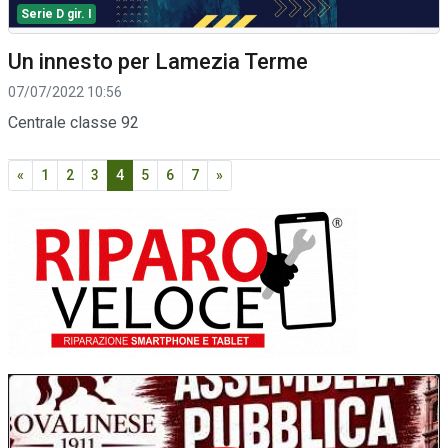
Serie D gir. I
Un innesto per Lamezia Terme
07/07/2022 10:56
Centrale classe 92
«
1
2
3
4
5
6
7
»