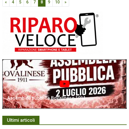
«
4
5
6
7
8
9
10
»
Assemblea pubblica Bovalinese 1911
Ultimi articoli