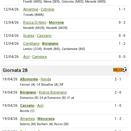
Fioretti (MES); Mena (SER); Colosimo (MES); Merante (MES)
12/04/26
Amantea
-
Cotronei
1 - 1
Trovato (AMA);
12/04/26
Rocca Di Neto
-
Morrone
0 - 2
Nicoletti (MOR); Nicoletti (MOR)
12/04/26
Scalea
-
Cassano
0 - 0
12/04/26
Corigliano
-
Bisignano
1 - 2
Lentini (COR); Binetti (BIS); Cardamone (BIS)
12/04/26
Acri
-
Campora
0 - 0
Giornata 28
19/04/26
Altomonte
-
Rende
2 - 1
Farconi (A) 14' Bonafine (A) 38'
19/04/26
Bisignano
-
Kratos Bisignano
2 - 0
Domanico (B) 24 pt Domanico (B) 31 pt
19/04/26
Cassano
-
Acri
1 - 0
Acosta (C)
19/04/26
Amantea
-
Mesoraca
1 - 2
Salerno (M) Barbieri (A) Russo (M)