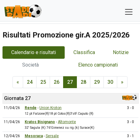
Risultati Promozione gir.A 2025/2026
Calendario e risultati
Classifica
Notizie
Società
Elenco campionati
«
24
25
26
27
28
29
30
»
Giornata 27
11/04/26
Rende
-
Union Kroton
3 - 0
12 pt Falzone(R)18 pt Cotos(R)3'stF.Caputo (R)
11/04/26
Kratos Bisignano
-
Altomonte
3 - 0
32' Sagula (K) 76'Gimenez su rig.(k) Surace(K)
12/04/26
Mesoraca
-
Sersale
3 - 1