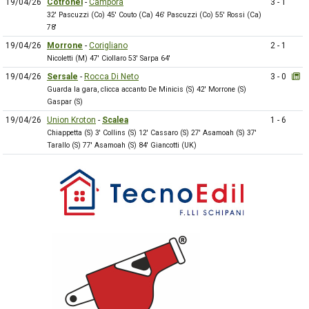
19/04/26
Cotronei
-
Campora
3 - 1
32' Pascuzzi (Co) 45' Couto (Ca) 46' Pascuzzi (Co) 55' Rossi (Ca)
78'
19/04/26
Morrone
-
Corigliano
2 - 1
Nicoletti (M) 47' Ciollaro 53' Sarpa 64'
19/04/26
Sersale
-
Rocca Di Neto
3 - 0
Guarda la gara, clicca accanto De Minicis (S) 42' Morrone (S)
Gaspar (S)
19/04/26
Union Kroton
-
Scalea
1 - 6
Chiappetta (S) 3' Collins (S) 12' Cassaro (S) 27' Asamoah (S) 37'
Tarallo (S) 77' Asamoah (S) 84' Giancotti (UK)