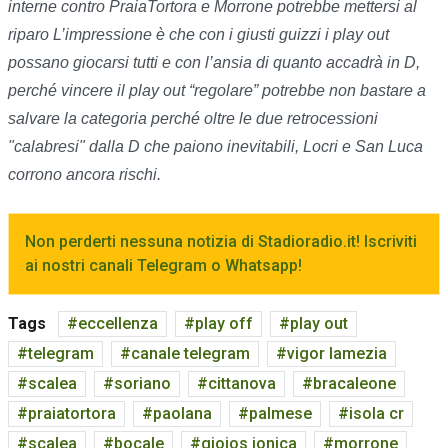
interne contro PraiaTortora e Morrone potrebbe mettersi al
riparo L’impressione è che con i giusti guizzi i play out
possano giocarsi tutti e con l’ansia di quanto accadrà in D,
perché vincere il play out “regolare” potrebbe non bastare a
salvare la categoria perché oltre le due retrocessioni
"calabresi" dalla D che paiono inevitabili, Locri e San Luca
corrono ancora rischi.
Non perderti nessuna notizia di Stadioradio.it! Iscriviti
ai nostri canali Telegram o Whatsapp!
Tags
eccellenza
play off
play out
telegram
canale telegram
vigor lamezia
scalea
soriano
cittanova
bracaleone
praiatortora
paolana
palmese
isola cr
scalea
bocale
gioios jonica
morrone