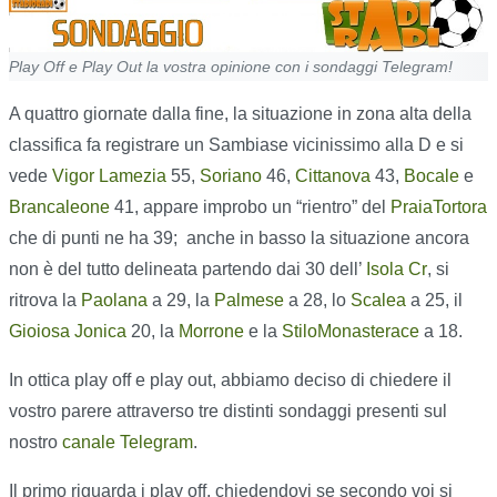
Play Off e Play Out la vostra opinione con i sondaggi Telegram!
A quattro giornate dalla fine, la situazione in zona alta della
classifica fa registrare un Sambiase vicinissimo alla D e si
vede
Vigor Lamezia
55,
Soriano
46,
Cittanova
43,
Bocale
e
Brancaleone
41, appare improbo un “rientro” del
PraiaTortora
che di punti ne ha 39;
anche in basso la situazione ancora
non è del tutto delineata partendo dai 30 dell’
Isola Cr
, si
ritrova la
Paolana
a 29, la
Palmese
a 28, lo
Scalea
a 25, il
Gioiosa Jonica
20, la
Morrone
e la
StiloMonasterace
a 18.
In ottica play off e play out, abbiamo deciso di chiedere il
vostro parere attraverso tre distinti sondaggi presenti sul
nostro
canale Telegram
.
Il primo riguarda i play off, chiedendovi se secondo voi si