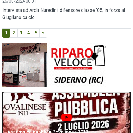
26/08/2024 08:31
Intervista ad Ardit Nuredini, difensore classe '05, in forza al
Giugliano calcio
1
2
3
4
5
»
Assemblea pubblica Bovalinese 1911