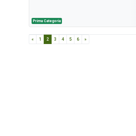
Prima Categoria
«
1
2
3
4
5
6
»