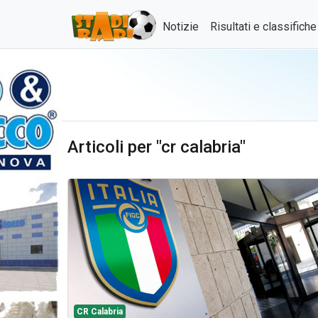
Notizie
Risultati e classifich
Articoli per "cr calabria"
CR Calabria