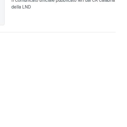
Il Comunicato ufficiale pubblicato ieri dal CR Calabria
della LND