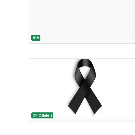
AIA
CR Calabria